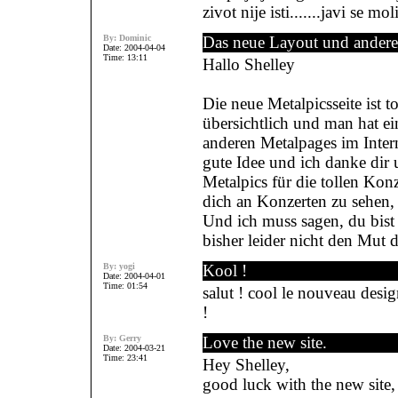
zivot nije isti.......javi se mo
By:
Dominic
Das neue Layout und andere
Date: 2004-04-04
Time: 13:11
Hallo Shelley
Die neue Metalpicsseite ist to
übersichtlich und man hat ei
anderen Metalpages im Intern
gute Idee und ich danke di
Metalpics für die tollen Konz
dich an Konzerten zu sehen,
Und ich muss sagen, du bist 
bisher leider nicht den Mut 
By:
yogi
Kool !
Date: 2004-04-01
Time: 01:54
salut ! cool le nouveau desi
!
By:
Gerry
Love the new site.
Date: 2004-03-21
Time: 23:41
Hey Shelley,
good luck with the new site, 