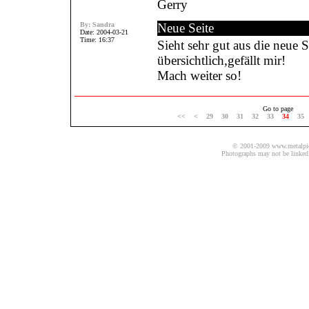
Gerry
By:
Sandra
Neue Seite
Date: 2004-03-21
Time: 16:37
Sieht sehr gut aus die neue S
übersichtlich,gefällt mir!
Mach weiter so!
Go to page
<<
<
29
30
31
32
33
34
35
© 2001-2009 www.metalpics.
Photographs may not be linked 