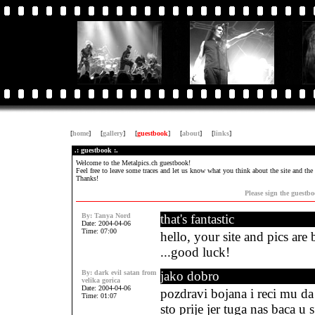
[
home
]
[
gallery
]
[
guestbook
]
[
about
]
[
links
]
.: guestbook :.
Welcome to the Metalpics.ch guestbook!
Feel free to leave some traces and let us know what you think about the site and the 
Thanks!
Please sign the guestb
By:
Tanya Nord
that's fantastic
Date: 2004-04-06
Time: 07:00
hello, your site and pics are
...good luck!
By:
dark evil satan from
jako dobro
velika gorica
Date: 2004-04-06
pozdravi bojana i reci mu da 
Time: 01:07
sto prije jer tuga nas baca u 